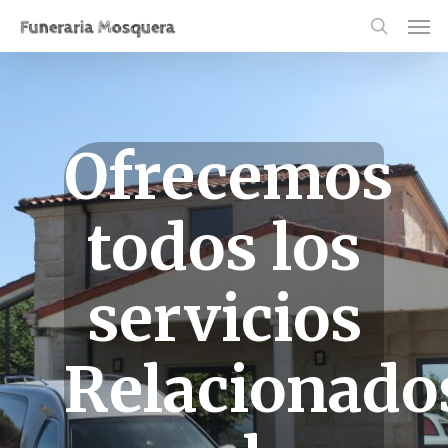
Skip
Men
to
search
main
content
Ofrecemos
todos los
servicios
Relacionado